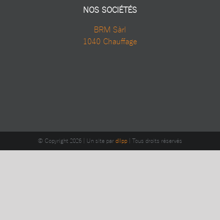
NOS SOCIÉTÉS
BRM Sàrl
1040 Chauffage
© Copyright
2026 | Un site par
dllpp
| Tous droits réservés