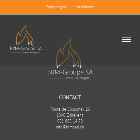
Passer
Les inscriptions ont été
Dépannages
Installations
au
désactivées.
contenu
CONTACT
Route de Cossonay 26
1040 Echallens
021 882 14 70
info@brmsarl.ch